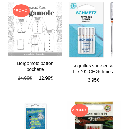
page
3,95€.
3,19€.
PROMO !
du
produit
Bergamote patron
aiguilles surjeteuse
pochette
Elx705 CF Schmetz
Le
Le
14,99
€
12,99
€
3,95
€
prix
prix
Ce
initial
actuel
était :
est :
produit
14,99€.
12,99€.
a
PROMO !
plusieurs
variations.