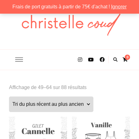
Frais de port gratuits à partir de 75€ d'achat !
Ignorer
Christelle Coud
0
Trié
Affichage de 49–64 sur 88 résultats
du
plus
récent
au
plus