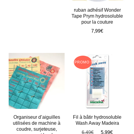
produit
8,90€
ruban adhésif Wonder
à
a
Tape Prym hydrosoluble
13,90€
pour la couture
plusieurs
7,99
€
variations.
Les
options
peuvent
PROMO !
être
choisies
sur
la
page
du
Organiseur d’aiguilles
Fil à bâtir hydrosoluble
utilisées de machine à
Wash Away Madeira
produit
coudre, surjeteuse,
Le
Le
6,49
€
5,99
€