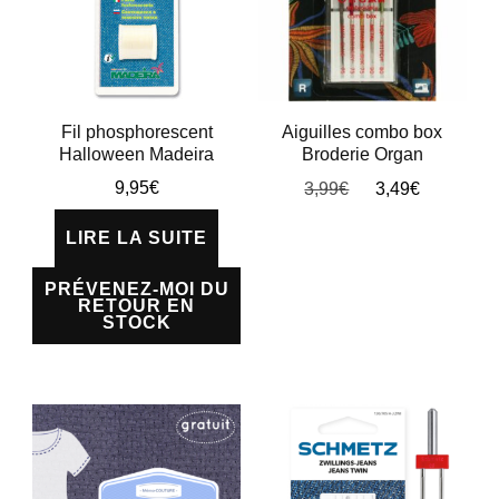
Les
options
peuvent
être
Fil phosphorescent
Aiguilles combo box
Halloween Madeira
Broderie Organ
choisies
Le
Le
9,95
€
3,99
€
3,49
€
sur
prix
prix
la
LIRE LA SUITE
initial
actuel
page
était :
est :
PRÉVENEZ-MOI DU
3,99€.
3,49€.
du
RETOUR EN
STOCK
produit