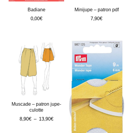
être
être
Badiane
Minijupe – patron pdf
choisies
choisies
0,00
€
7,90
€
sur
sur
la
la
page
page
du
du
produit
produit
Muscade – patron jupe-
culotte
Plage
8,90
€
–
13,90
€
de
Ce
prix :