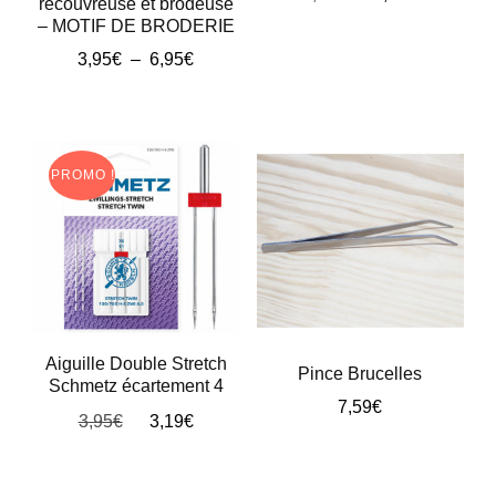
recouvreuse et brodeuse
prix
prix
– MOTIF DE BRODERIE
initial
actuel
Plage
3,95
€
–
6,95
€
était :
est :
de
6,49€.
5,99€.
Ce
prix :
produit
3,95€
à
a
PROMO !
6,95€
plusieurs
variations.
Les
options
peuvent
Aiguille Double Stretch
être
Pince Brucelles
Schmetz écartement 4
choisies
7,59
€
Le
Le
3,95
€
3,19
€
sur
prix
prix
initial
actuel
la
était :
est :