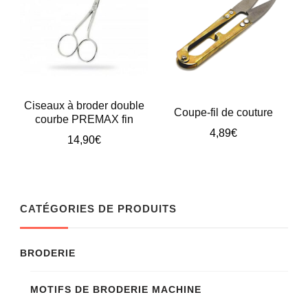
être
choisies
sur
la
page
Ciseaux à broder double
Coupe-fil de couture
courbe PREMAX fin
du
4,89
€
14,90
€
produit
Ce
produit
a
CATÉGORIES DE PRODUITS
plusieurs
variations.
BRODERIE
Les
options
MOTIFS DE BRODERIE MACHINE
peuvent