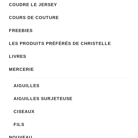
COUDRE LE JERSEY
être
choisies
COURS DE COUTURE
sur
FREEBIES
la
LES PRODUITS PRÉFÉRÉS DE CHRISTELLE
page
du
LIVRES
produit
MERCERIE
AIGUILLES
AIGUILLES SURJETEUSE
CISEAUX
FILS
NOUVEAU