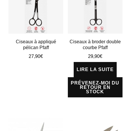
ancien
Ciseaux à appliqué
Ciseaux à broder double
pélican Pfaff
courbe Pfaff
27,90
€
29,90
€
Ce
LIRE LA SUITE
produit
PRÉVENEZ-MOI DU
a
RETOUR EN
STOCK
plusieurs
variations.
Les
options
peuvent