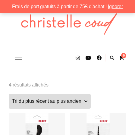
Frais de port gratuits à partir de 75€ d'achat !
Ignorer
Christelle Coud
0
Trié
4 résultats affichés
du
plus
récent
au
plus