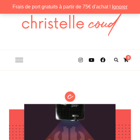
Frais de port gratuits à partir de 75€ d'achat !
Ignorer
Christelle Coud
0