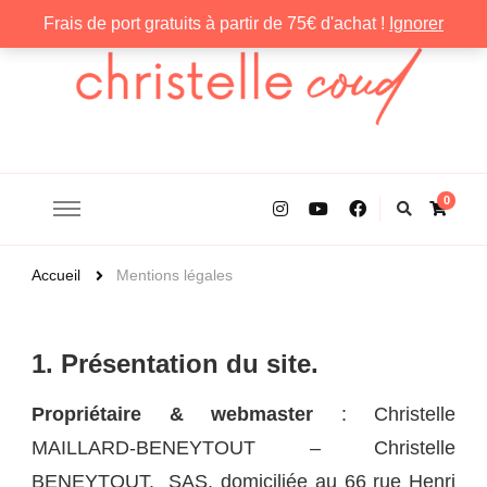
Frais de port gratuits à partir de 75€ d'achat !
Ignorer
Christelle Coud
0
Accueil
Mentions légales
1. Présentation du site.
Propriétaire & webmaster
: Christelle
MAILLARD-BENEYTOUT – Christelle
BENEYTOUT, SAS, domiciliée au 66 rue Henri