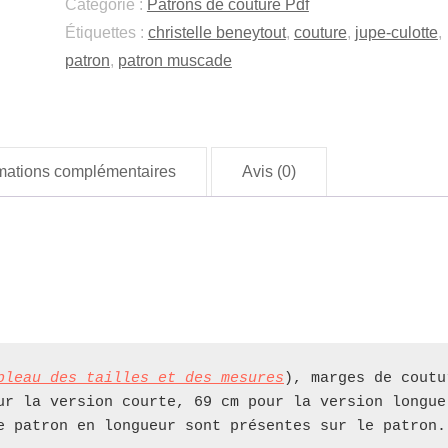
Catégorie :
Patrons de couture Pdf
culotte
Étiquettes :
christelle beneytout
,
couture
,
jupe-culotte
,
patron
,
patron muscade
rmations complémentaires
Avis (0)
bleau des tailles et des mesures
), marges de coutu
ur la version courte, 69 cm pour la version longue 
e patron en longueur sont présentes sur le patron.