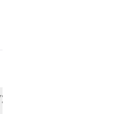
re non comprises.

en taille 40.
