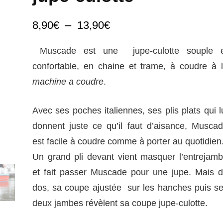
Plage
8,90
€
–
13,90
€
de
Muscade
est une jupe-culotte souple e
prix :
confortable, en chaine et trame, à coudre à 
8,90€
machine a coudre
.
à
13,90€
Avec ses
poches italiennes, ses plis plats
qui l
donnent juste ce qu’il faut d’aisance, Musca
est facile à coudre comme à porter au quotidien
Un grand pli devant vient masquer l’entrejam
et fait passer Muscade pour une jupe. Mais 
dos, sa coupe ajustée sur les hanches puis s
deux jambes révèlent sa coupe jupe-culotte.