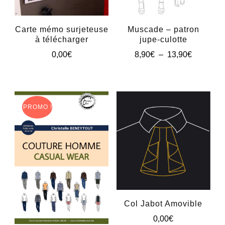
Carte mémo surjeteuse
Muscade – patron
à télécharger
jupe-culotte
Plage
0,00
€
8,90
€
–
13,90
€
de
Ce
prix :
produit
8,90€
à
a
PROMO !
13,90€
plusieurs
variations.
Les
options
peuvent
être
Col Jabot Amovible
choisies
0,00
€