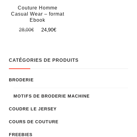
sur
Couture Homme
la
Casual Wear – format
page
Ebook
Le
Le
du
28,00
€
24,90
€
prix
prix
produit
initial
actuel
était :
est :
28,00€.
24,90€.
CATÉGORIES DE PRODUITS
BRODERIE
MOTIFS DE BRODERIE MACHINE
COUDRE LE JERSEY
COURS DE COUTURE
FREEBIES