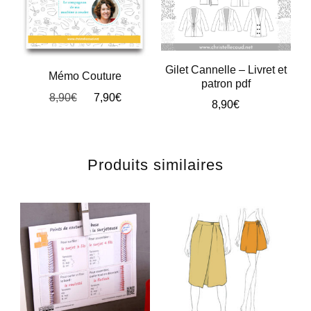
Gilet Cannelle – Livret et
Mémo Couture
patron pdf
Le
Le
8,90
€
7,90
€
8,90
€
prix
prix
initial
actuel
était :
est :
8,90€.
7,90€.
Produits similaires