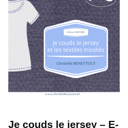

Je couds le jersey – E-