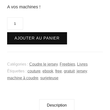
A vos machines !
quantité
de
Je
AJOUTER AU PANIER
couds
le
jersey
Catégories :
Coudre le jersey
,
Freebies
,
Livres
-
Étiquettes :
couture
,
ebook
,
free
,
gratuit
,
jersey
,
E-
machine à coudre
,
surjeteuse
book
à
télécharger
Description