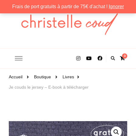
Frais de port gratuits à partir de 75€ d'achat !
Ignorer
Christelle Coud
0
Accueil
Boutique
Livres
Je couds le jersey – E-book à télécharger