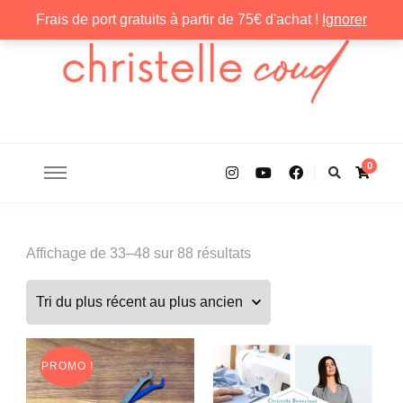
Frais de port gratuits à partir de 75€ d'achat !
Ignorer
Christelle Coud
0
Trié
Affichage de 33–48 sur 88 résultats
du
plus
récent
au
PROMO !
plus