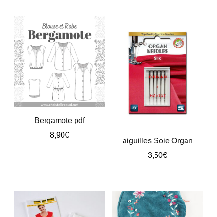
initial
actuel
était :
est :
8,90€.
7,90€.
Bergamote pdf
8,90
€
aiguilles Soie Organ
Ce
3,50
€
produit
a
plusieurs
variations.