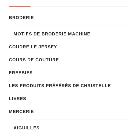
options
être
peuvent
choisies
BRODERIE
être
sur
choisies
la
MOTIFS DE BRODERIE MACHINE
sur
page
COUDRE LE JERSEY
la
du
page
COURS DE COUTURE
produit
du
FREEBIES
produit
LES PRODUITS PRÉFÉRÉS DE CHRISTELLE
LIVRES
MERCERIE
AIGUILLES