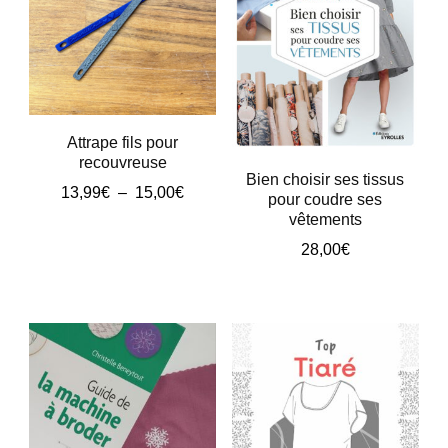
ancien
Attrape fils pour
recouvreuse
Bien choisir ses tissus
Plage
13,99
€
–
15,00
€
pour coudre ses
de
vêtements
Ce
prix :
28,00
€
produit
13,99€
à
a
15,00€
plusieurs
variations.
Les
options
peuvent