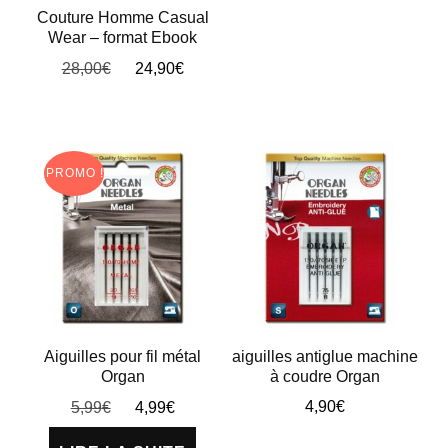
Ce
prix :
du
Couture Homme Casual
produit
Wear – format Ebook
4,90€
produit
à
a
Le
Le
28,00
€
24,90
€
13,90€
prix
prix
plusieurs
initial
actuel
variations.
était :
est :
Les
28,00€.
24,90€.
PROMO !
options
peuvent
être
choisies
sur
la
Aiguilles pour fil métal
aiguilles antiglue machine
page
Organ
à coudre Organ
du
Le
Le
4,90
€
5,99
€
4,99
€
prix
prix
produit
Ce