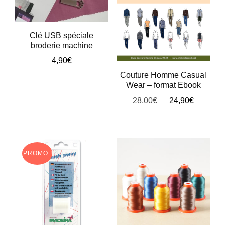
être
choisies
Clé USB spéciale
sur
broderie machine
la
4,90
€
page
Couture Homme Casual
Wear – format Ebook
du
Le
Le
28,00
€
24,90
€
produit
prix
prix
initial
actuel
était :
est :
28,00€.
24,90€
PROMO !