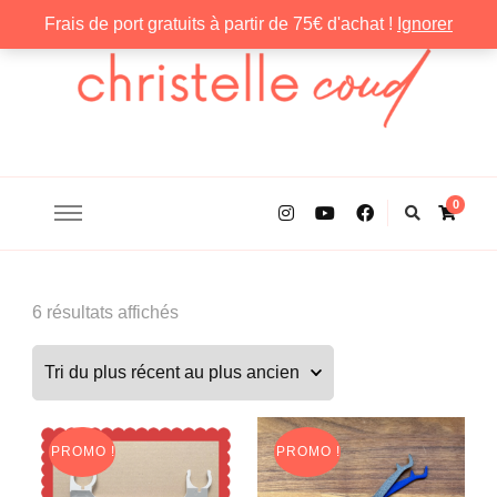
Frais de port gratuits à partir de 75€ d'achat !
Ignorer
Christelle Coud
0
Trié
6 résultats affichés
du
plus
récent
au
PROMO !
PROMO !
plus