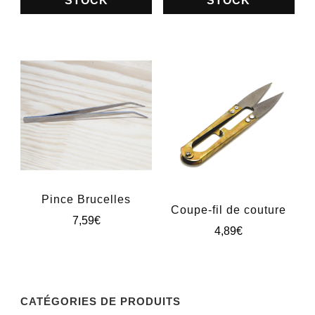
STOCK
STOCK
Pince Brucelles
Coupe-fil de couture
7,59
€
4,89
€
Ce
produit
a
CATÉGORIES DE PRODUITS