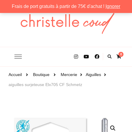
Frais de port gratuits à partir de 75€ d'achat !
Ignorer
Christelle Coud
0
Accueil
Boutique
Mercerie
Aiguilles
aiguilles surjeteuse Elx705 CF Schmetz