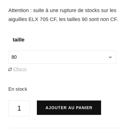
Attention : suite à une rupture de stocks sur les
aiguilles ELX 705 CF, les tailles 90 sont non CF.
taille
Effacer
En stock
quantité
AJOUTER AU PANIER
de
aiguilles