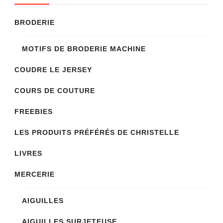
plusieurs
variations.
BRODERIE
Les
MOTIFS DE BRODERIE MACHINE
options
peuvent
COUDRE LE JERSEY
être
COURS DE COUTURE
choisies
sur
FREEBIES
la
LES PRODUITS PRÉFÉRÉS DE CHRISTELLE
page
LIVRES
du
produit
MERCERIE
AIGUILLES
AIGUILLES SURJETEUSE