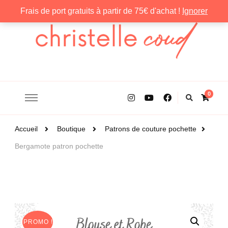
Frais de port gratuits à partir de 75€ d'achat !
Ignorer
Christelle Coud
0
Accueil
Boutique
Patrons de couture pochette
Bergamote patron pochette
PROMO !