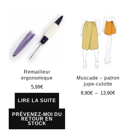
a
plusieurs
variations.
Les
options
peuvent
être
choisies
Remailleur
Muscade – patron
ergonomique
sur
jupe-culotte
5,99
€
la
Plage
8,90
€
–
13,90
€
page
de
LIRE LA SUITE
Ce
prix :
du
produit
8,90€
PRÉVENEZ-MOI DU
produit
RETOUR EN
à
a
STOCK
13,90€
plusieurs