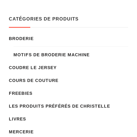
variations.
Les
CATÉGORIES DE PRODUITS
options
peuvent
BRODERIE
être
choisies
MOTIFS DE BRODERIE MACHINE
sur
COUDRE LE JERSEY
la
COURS DE COUTURE
page
du
FREEBIES
produit
LES PRODUITS PRÉFÉRÉS DE CHRISTELLE
LIVRES
MERCERIE