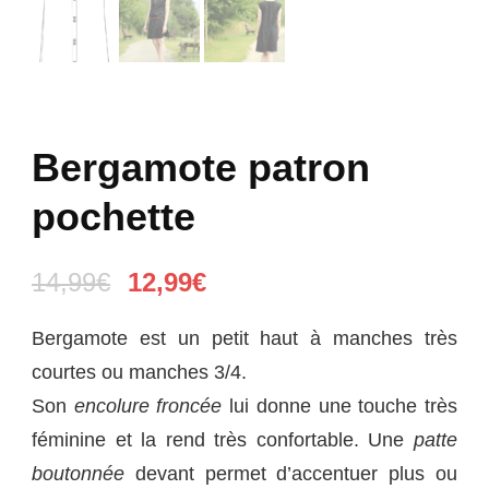
Bergamote patron
pochette
Le
Le
14,99
€
12,99
€
prix
prix
Bergamote
est un petit haut à manches très
initial
actuel
courtes ou manches 3/4.
était :
est :
Son
encolure froncée
lui donne une touche très
14,99€.
12,99€.
féminine et la rend très confortable. Une
patte
boutonnée
devant permet d’accentuer plus ou