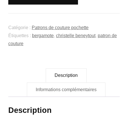
patron
pochette
Catégorie :
Patrons de couture pochette
Étiquettes :
bergamote
,
christelle beneytout
,
patron de
couture
Description
Informations complémentaires
Description