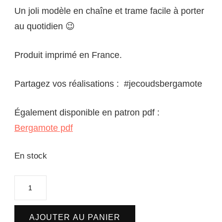
Un joli modèle en chaîne et trame facile à porter
au quotidien 😉
Produit imprimé en France.
Partagez vos réalisations : #jecoudsbergamote
Également disponible en patron pdf :
Bergamote pdf
En stock
quantité
de
Bergamote
AJOUTER AU PANIER