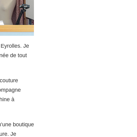
 Eyrolles. Je
née de tout
 couture
ccompagne
hine à
qu’une boutique
ure. Je