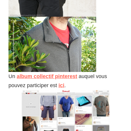
Un
album collectif pinterest
auquel vous
pouvez participer est
ici
.