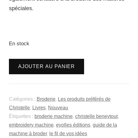
spéciales.
En stock
quantité
AJOUTER AU PANIER
de
Guide
de
La
Catégories :
Broderie
,
Les produits préférés de
Machine
Christelle
,
Livres
,
Nouveau
Étiquettes :
broderie machine
,
christelle beneytout
,
à
embroidery machine
,
eyolles éditions
,
guide de la
Broder
machine à broder
,
le fil de vos idées