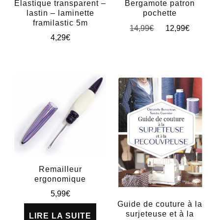
Élastique transparent –
Bergamote patron
lastin – laminette
pochette
framilastic 5m
Le
Le
14,99
€
12,99
€
4,29
€
prix
prix
initial
actuel
était :
est :
14,99€.
12,99€
Remailleur
ergonomique
5,99
€
Guide de couture à la
surjeteuse et à la
LIRE LA SUITE