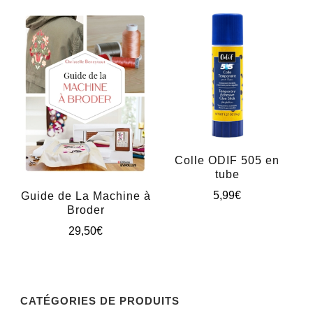
produit
plusieurs
a
variations.
plusieurs
Les
variations.
options
Les
peuvent
options
être
peuvent
choisies
être
sur
Colle ODIF 505 en
tube
choisies
la
5,99
€
Guide de La Machine à
sur
page
Broder
la
du
29,50
€
page
produit
du
produit
CATÉGORIES DE PRODUITS