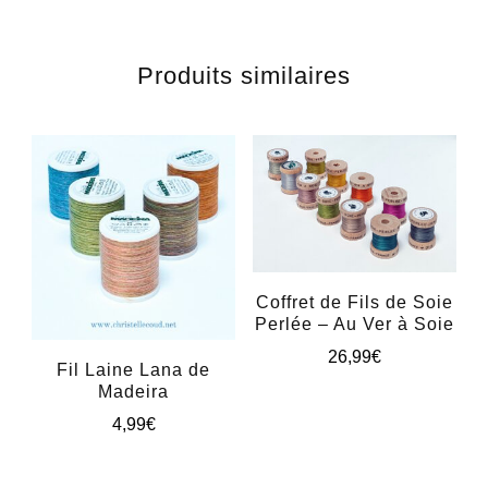
Produits similaires
Coffret de Fils de Soie
Perlée – Au Ver à Soie
26,99
€
Fil Laine Lana de
Madeira
Ce
4,99
€
produit
Ce
a