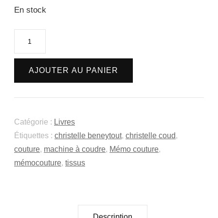
En stock
quantité
de
Mémo
AJOUTER AU PANIER
Couture
Catégorie :
Livres
Étiquettes :
christelle beneytout
,
christelle coud
,
couture
,
machine à coudre
,
Mémo couture
,
mémocouture
,
tissus
Description