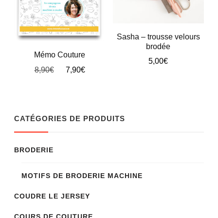
être
choisies
sur
Sasha – trousse velours
brodée
la
Mémo Couture
5,00
€
page
Le
Le
8,90
€
7,90
€
Ce
du
prix
prix
initial
actuel
produit
produit
était :
est :
a
8,90€.
7,90€.
CATÉGORIES DE PRODUITS
plusieurs
variations.
BRODERIE
Les
options
MOTIFS DE BRODERIE MACHINE
peuvent
COUDRE LE JERSEY
être
choisies
COURS DE COUTURE