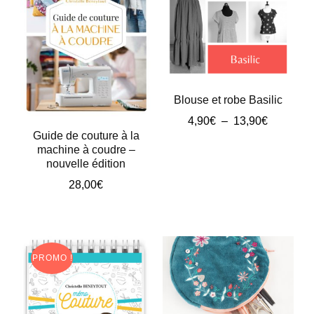
ancien
Blouse et robe Basilic
Plage
4,90
€
–
13,90
€
Guide de couture à la
de
Ce
machine à coudre –
prix :
nouvelle édition
produit
4,90€
à
28,00
€
a
13,90€
plusieurs
variations.
Les
PROMO !
options
peuvent