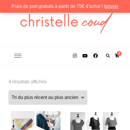
Frais de port gratuits à partir de 75€ d'achat !
Ignorer
Christelle Coud
0
Trié
4 résultats affichés
du
plus
récent
au
plus