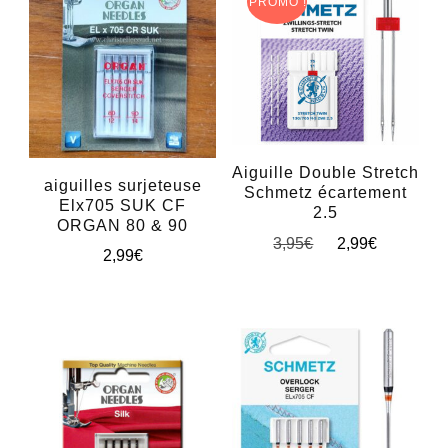
PROMO !
Aiguille Double Stretch
aiguilles surjeteuse
Schmetz écartement
Elx705 SUK CF
2.5
ORGAN 80 & 90
Le
Le
3,95
€
2,99
€
2,99
€
prix
prix
initial
actuel
était :
est :
3,95€.
2,99€.