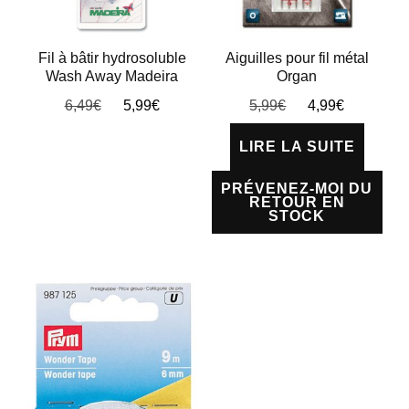
Fil à bâtir hydrosoluble
Aiguilles pour fil métal
Wash Away Madeira
Organ
Le
Le
Le
Le
6,49
€
5,99
€
5,99
€
4,99
€
prix
prix
prix
prix
initial
actuel
initial
actuel
LIRE LA SUITE
était :
est :
était :
est :
6,49€.
5,99€.
5,99€.
4,99€.
PRÉVENEZ-MOI DU
RETOUR EN
STOCK