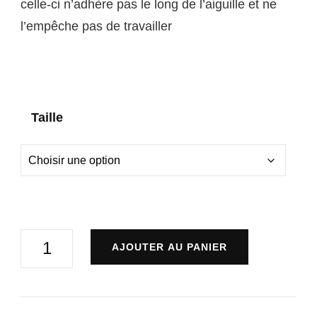
celle-ci n’adhère pas le long de l’aiguille et ne
l’empêche pas de travailler
Taille
quantité
AJOUTER AU PANIER
de
aiguilles
antiglue