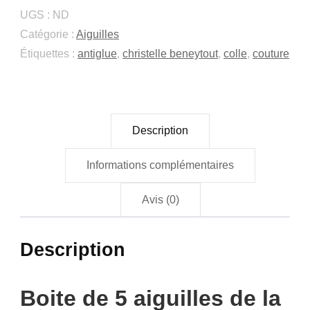
machine
UGS :
ND
à
Catégorie :
Aiguilles
coudre
Étiquettes :
antiglue
,
christelle beneytout
,
colle
,
couture
Organ
Description
Informations complémentaires
Avis (0)
Description
Boite de 5 aiguilles de la