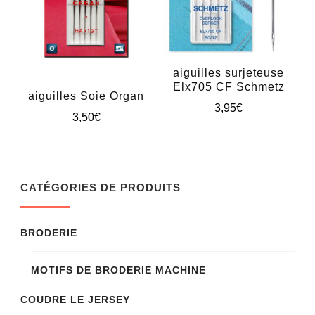
aiguilles surjeteuse
Elx705 CF Schmetz
aiguilles Soie Organ
3,95
€
3,50
€
Ce
produit
a
CATÉGORIES DE PRODUITS
plusieurs
variations.
BRODERIE
Les
options
MOTIFS DE BRODERIE MACHINE
peuvent
COUDRE LE JERSEY
être