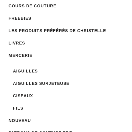
choisies
COURS DE COUTURE
sur
FREEBIES
la
LES PRODUITS PRÉFÉRÉS DE CHRISTELLE
page
du
LIVRES
produit
MERCERIE
AIGUILLES
AIGUILLES SURJETEUSE
CISEAUX
FILS
NOUVEAU