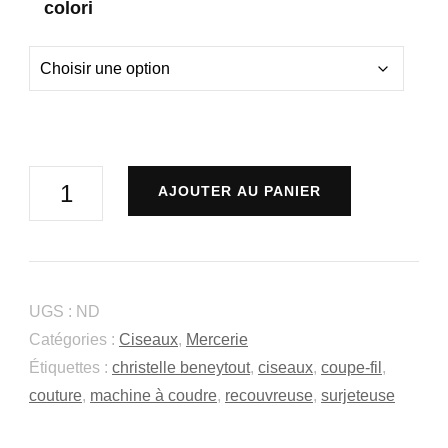
colori
quantité
AJOUTER AU PANIER
de
Coupe-
fil
de
UGS :
ND
couture
Catégories :
Ciseaux
,
Mercerie
Étiquettes :
christelle beneytout
,
ciseaux
,
coupe-fil
,
couture
,
machine à coudre
,
recouvreuse
,
surjeteuse