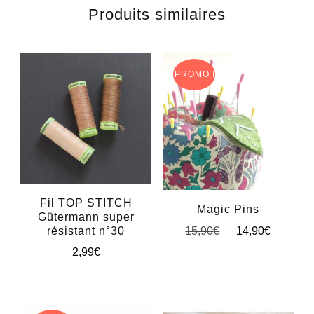
Produits similaires
PROMO !
Fil TOP STITCH
Magic Pins
Gütermann super
Le
Le
résistant n°30
15,90
€
14,90
€
prix
prix
2,99
€
Ce
initial
actuel
Ce
produit
était :
est :
15,90€.
14,90€
produit
a