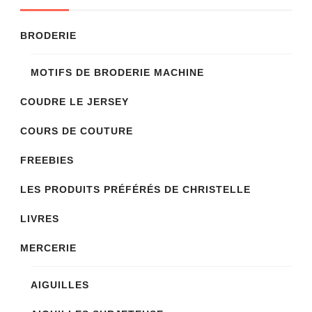
options
BRODERIE
peuvent
être
MOTIFS DE BRODERIE MACHINE
choisies
sur
COUDRE LE JERSEY
la
COURS DE COUTURE
page
FREEBIES
du
produit
LES PRODUITS PRÉFÉRÉS DE CHRISTELLE
LIVRES
MERCERIE
AIGUILLES