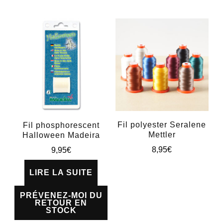
Les
options
peuvent
être
choisies
sur
la
page
Fil polyester Seralene
Fil phosphorescent
du
Mettler
Halloween Madeira
8,95
€
produit
9,95
€
Ce
LIRE LA SUITE
produit
PRÉVENEZ-MOI DU
a
RETOUR EN
STOCK
plusieurs