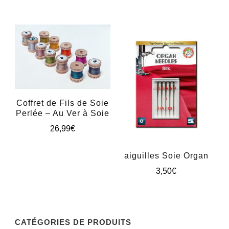
variations.
Les
options
peuvent
être
choisies
sur
Coffret de Fils de Soie
Perlée – Au Ver à Soie
la
26,99
€
page
Ce
du
aiguilles Soie Organ
produit
produit
3,50
€
a
plusieurs
variations.
CATÉGORIES DE PRODUITS
Les