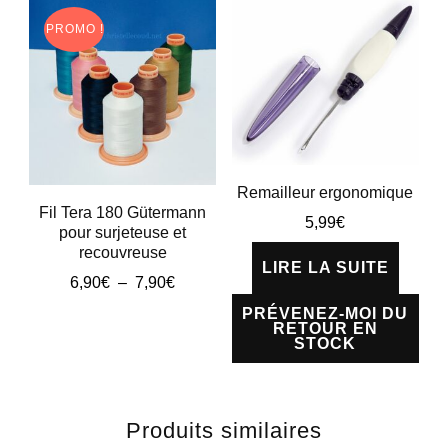
PROMO !
Remailleur ergonomique
Fil Tera 180 Gütermann
5,99
€
pour surjeteuse et
recouvreuse
LIRE LA SUITE
Plage
6,90
€
–
7,90
€
de
PRÉVENEZ-MOI DU
Ce
prix :
RETOUR EN
STOCK
produit
6,90€
à
a
7,90€
plusieurs
Produits similaires
variations.