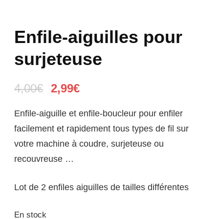
Enfile-aiguilles pour
surjeteuse
Le
Le
4,00
€
2,99
€
prix
prix
Enfile-aiguille et enfile-boucleur pour enfiler
initial
actuel
facilement et rapidement tous types de fil sur
était :
est :
votre machine à coudre, surjeteuse ou
4,00€.
2,99€.
recouvreuse …
Lot de 2 enfiles aiguilles de tailles différentes
En stock