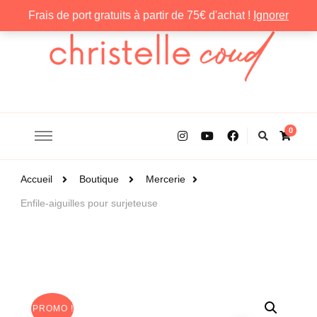
Frais de port gratuits à partir de 75€ d'achat !
Ignorer
Christelle Coud
0
Accueil
Boutique
Mercerie
Enfile-aiguilles pour surjeteuse
PROMO !