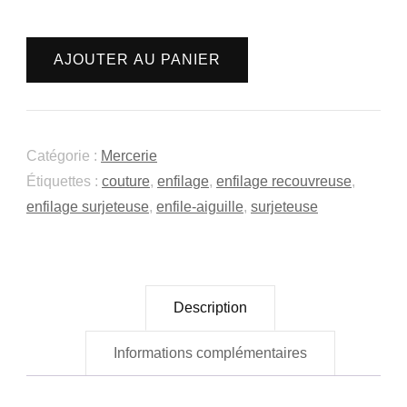
quantité
AJOUTER AU PANIER
de
Enfile-
aiguilles
pour
Catégorie :
Mercerie
surjeteuse
Étiquettes :
couture
,
enfilage
,
enfilage recouvreuse
,
enfilage surjeteuse
,
enfile-aiguille
,
surjeteuse
Description
Informations complémentaires