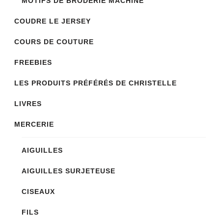
MOTIFS DE BRODERIE MACHINE
sur
COUDRE LE JERSEY
la
COURS DE COUTURE
page
du
FREEBIES
produit
LES PRODUITS PRÉFÉRÉS DE CHRISTELLE
LIVRES
MERCERIE
AIGUILLES
AIGUILLES SURJETEUSE
CISEAUX
FILS