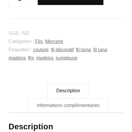
de
Fil
Laine
Lana
UGS :
ND
de
Catégories :
Fils
,
Mercerie
Madeira
Étiquettes :
couture
,
fil décoratif
,
fil laine
,
fil lana
madeira
,
fils
,
madeira
,
surjeteuse
Description
Informations complémentaires
Description