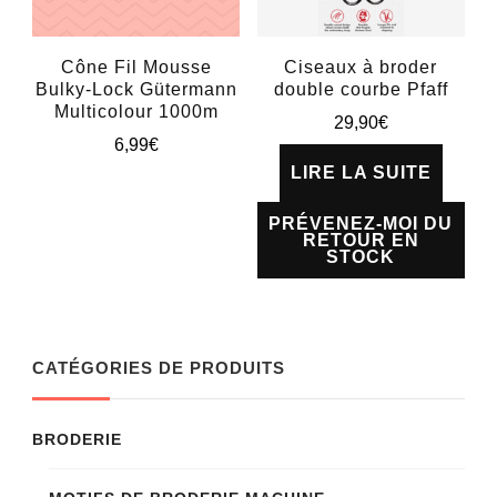
peuvent
être
Cône Fil Mousse
Ciseaux à broder
Bulky-Lock Gütermann
double courbe Pfaff
choisies
Multicolour 1000m
29,90
€
sur
6,99
€
la
LIRE LA SUITE
Ce
page
produit
PRÉVENEZ-MOI DU
du
RETOUR EN
a
STOCK
produit
plusieurs
variations.
Les
CATÉGORIES DE PRODUITS
options
peuvent
BRODERIE
être
choisies