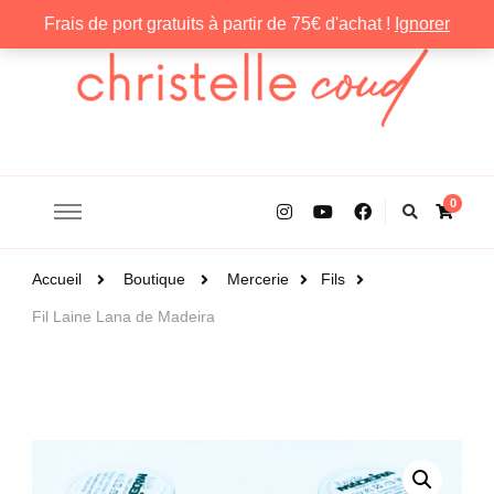
Frais de port gratuits à partir de 75€ d'achat !
Ignorer
Christelle Coud
0
Accueil
Boutique
Mercerie
Fils
Fil Laine Lana de Madeira