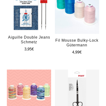
Aiguille Double Jeans
Fil Mousse Bulky-Lock
Schmetz
Gütermann
3,95
€
4,99
€
Ce
produit
a
plusieurs
variations.
Les
options