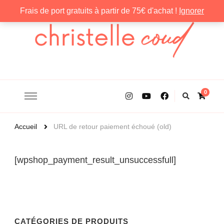
Frais de port gratuits à partir de 75€ d'achat !
Ignorer
Christelle Coud
0
Accueil
URL de retour paiement échoué (old)
[wpshop_payment_result_unsuccessfull]
CATÉGORIES DE PRODUITS