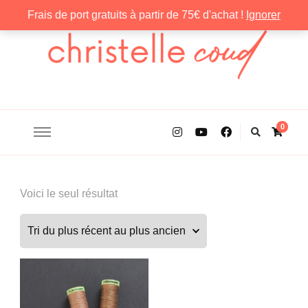
Frais de port gratuits à partir de 75€ d'achat !
Ignorer
Christelle Coud
0
Voici le seul résultat