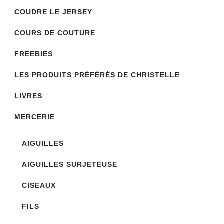
peuvent
COUDRE LE JERSEY
être
COURS DE COUTURE
choisies
sur
FREEBIES
la
LES PRODUITS PRÉFÉRÉS DE CHRISTELLE
page
LIVRES
du
produit
MERCERIE
AIGUILLES
AIGUILLES SURJETEUSE
CISEAUX
FILS