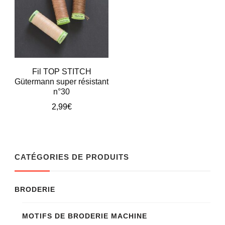
Fil TOP STITCH
Gütermann super résistant
n°30
2,99
€
Ce
produit
a
CATÉGORIES DE PRODUITS
plusieurs
variations.
BRODERIE
Les
MOTIFS DE BRODERIE MACHINE
options