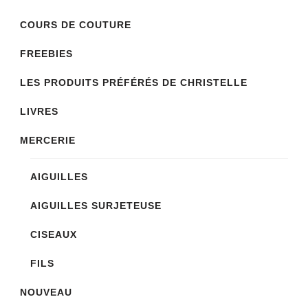
être
COURS DE COUTURE
choisies
sur
FREEBIES
la
LES PRODUITS PRÉFÉRÉS DE CHRISTELLE
page
LIVRES
du
produit
MERCERIE
AIGUILLES
AIGUILLES SURJETEUSE
CISEAUX
FILS
NOUVEAU