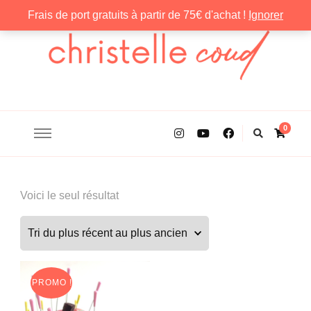
Frais de port gratuits à partir de 75€ d'achat !
Ignorer
Christelle Coud
0
Voici le seul résultat
PROMO !