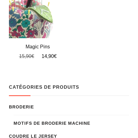
Magic Pins
Le
Le
15,90
€
14,90
€
prix
prix
Ce
initial
actuel
produit
était :
est :
15,90€.
14,90€.
a
CATÉGORIES DE PRODUITS
plusieurs
variations.
BRODERIE
Les
MOTIFS DE BRODERIE MACHINE
options
peuvent
COUDRE LE JERSEY