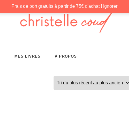
Frais de port gratuits à partir de 75€ d'achat !
Ignorer
G
MES LIVRES
À PROPOS