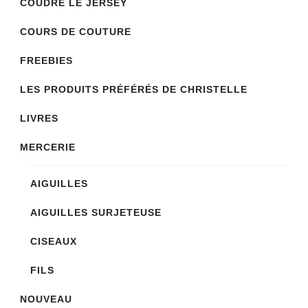
COUDRE LE JERSEY
être
COURS DE COUTURE
choisies
sur
FREEBIES
la
LES PRODUITS PRÉFÉRÉS DE CHRISTELLE
page
LIVRES
du
produit
MERCERIE
AIGUILLES
AIGUILLES SURJETEUSE
CISEAUX
FILS
NOUVEAU