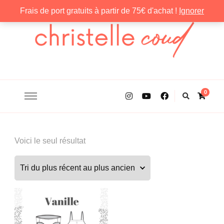
Frais de port gratuits à partir de 75€ d'achat !
Ignorer
Christelle Coud
0
Voici le seul résultat