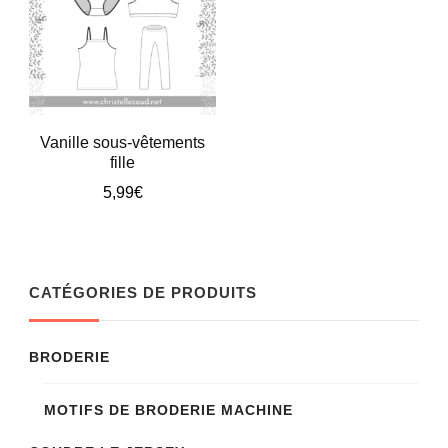
Vanille sous-vêtements
fille
5,99
€
Ce
produit
a
CATÉGORIES DE PRODUITS
plusieurs
variations.
BRODERIE
Les
MOTIFS DE BRODERIE MACHINE
options
peuvent