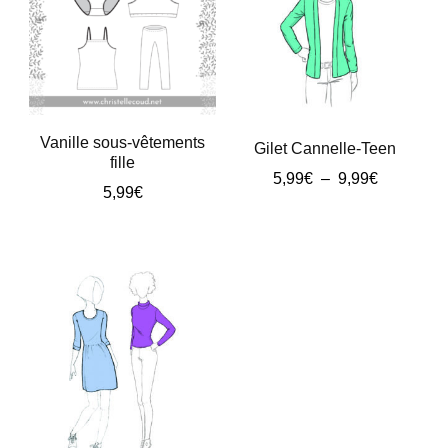
ancien
Vanille sous-vêtements
Gilet Cannelle-Teen
fille
Plage
5,99
€
–
9,99
€
5,99
€
de
Ce
prix :
Ce
produit
5,99€
produit
à
a
a
9,99€
plusieurs
plusieurs
variations.
variations.
Les
Les
options
options
peuvent
peuvent