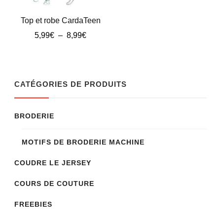
être
être
Top et robe CardaTeen
choisies
choisies
Plage
5,99
€
–
8,99
€
sur
sur
de
Ce
la
prix :
la
produit
page
5,99€
page
à
a
du
CATÉGORIES DE PRODUITS
du
8,99€
plusieurs
produit
produit
variations.
BRODERIE
Les
MOTIFS DE BRODERIE MACHINE
options
peuvent
COUDRE LE JERSEY
être
COURS DE COUTURE
choisies
sur
FREEBIES
la