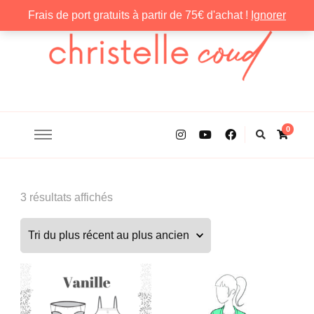
Frais de port gratuits à partir de 75€ d'achat !
Ignorer
Christelle Coud
0
Trié
3 résultats affichés
du
plus
récent
au
plus