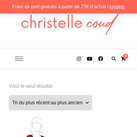
Frais de port gratuits à partir de 75€ d'achat !
Ignorer
Christelle Coud
0
Voici le seul résultat