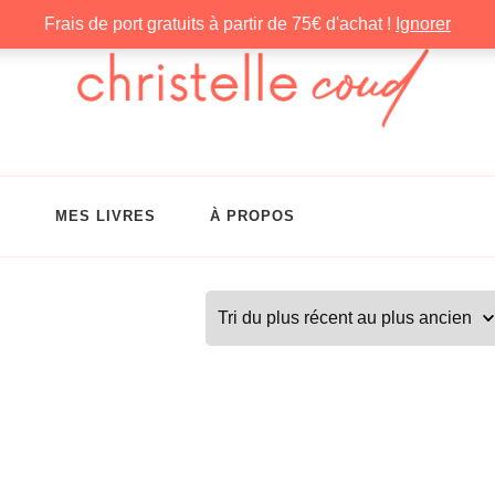
Frais de port gratuits à partir de 75€ d'achat !
Ignorer
G
MES LIVRES
À PROPOS