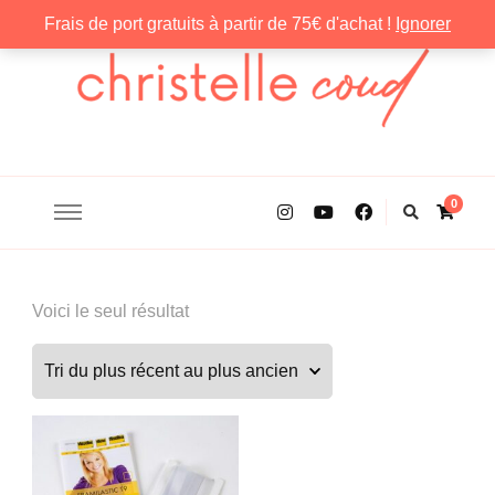
Frais de port gratuits à partir de 75€ d'achat !
Ignorer
Christelle Coud
0
Voici le seul résultat