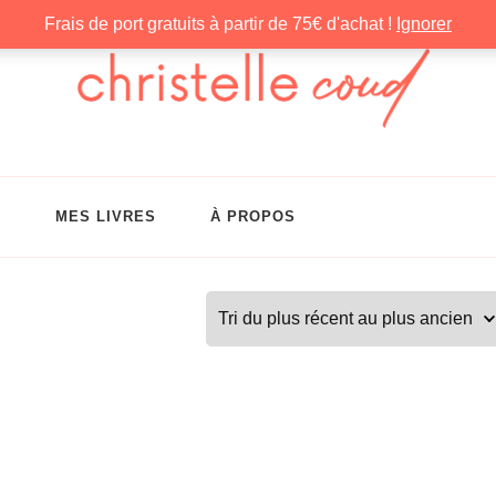
Frais de port gratuits à partir de 75€ d'achat !
Ignorer
G
MES LIVRES
À PROPOS