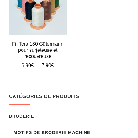
Fil Tera 180 Gütermann
pour surjeteuse et
recouvreuse
Plage
6,90
€
–
7,90
€
de
Ce
prix :
produit
6,90€
à
a
CATÉGORIES DE PRODUITS
7,90€
plusieurs
variations.
BRODERIE
Les
MOTIFS DE BRODERIE MACHINE
options