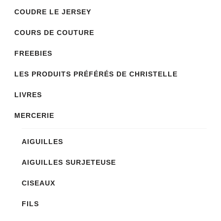
peuvent
COUDRE LE JERSEY
être
COURS DE COUTURE
choisies
sur
FREEBIES
la
LES PRODUITS PRÉFÉRÉS DE CHRISTELLE
page
LIVRES
du
produit
MERCERIE
AIGUILLES
AIGUILLES SURJETEUSE
CISEAUX
FILS