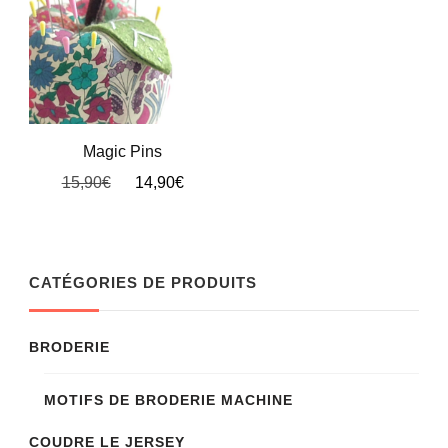
Magic Pins
Le
Le
15,90
€
14,90
€
prix
prix
Ce
initial
actuel
produit
était :
est :
15,90€.
14,90€.
a
CATÉGORIES DE PRODUITS
plusieurs
variations.
BRODERIE
Les
MOTIFS DE BRODERIE MACHINE
options
peuvent
COUDRE LE JERSEY