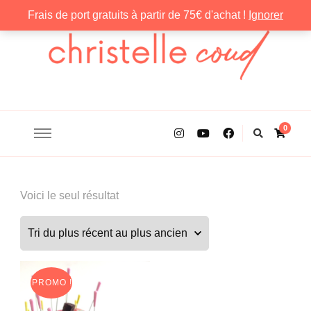
Frais de port gratuits à partir de 75€ d'achat !
Ignorer
Christelle Coud
0
Voici le seul résultat
PROMO !