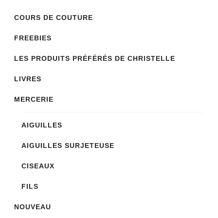
être
COURS DE COUTURE
choisies
sur
FREEBIES
la
LES PRODUITS PRÉFÉRÉS DE CHRISTELLE
page
LIVRES
du
produit
MERCERIE
AIGUILLES
AIGUILLES SURJETEUSE
CISEAUX
FILS
NOUVEAU