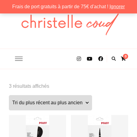
Frais de port gratuits à partir de 75€ d'achat !
Ignorer
Christelle Coud
0
Trié
3 résultats affichés
du
plus
récent
au
plus