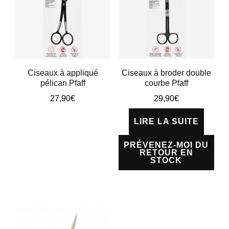
ancien
Ciseaux à appliqué
Ciseaux à broder double
pélican Pfaff
courbe Pfaff
27,90
€
29,90
€
Ce
LIRE LA SUITE
produit
PRÉVENEZ-MOI DU
a
RETOUR EN
STOCK
plusieurs
variations.
Les
options
peuvent