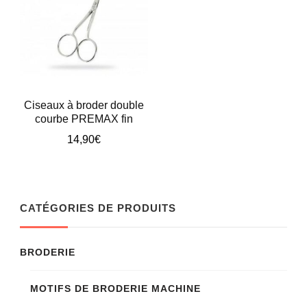
être
choisies
sur
la
page
Ciseaux à broder double
courbe PREMAX fin
du
14,90
€
produit
CATÉGORIES DE PRODUITS
BRODERIE
MOTIFS DE BRODERIE MACHINE