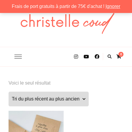
Frais de port gratuits à partir de 75€ d'achat !
Ignorer
Christelle Coud
0
Voici le seul résultat