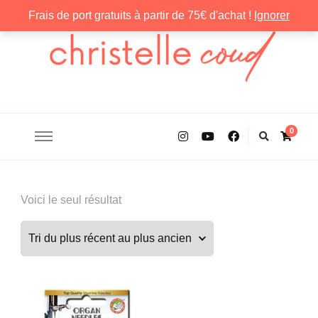
Frais de port gratuits à partir de 75€ d'achat !
Ignorer
Christelle Coud
0
Voici le seul résultat