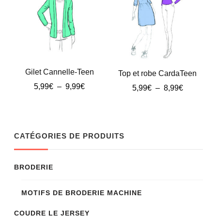
ancien
Gilet Cannelle-Teen
Top et robe CardaTeen
Plage
5,99
€
–
9,99
€
Plage
5,99
€
–
8,99
€
de
de
Ce
Ce
prix :
prix :
produit
produit
5,99€
5,99€
à
à
a
a
CATÉGORIES DE PRODUITS
9,99€
8,99€
plusieurs
plusieurs
variations.
variations.
BRODERIE
Les
Les
options
MOTIFS DE BRODERIE MACHINE
options
peuvent
peuvent
COUDRE LE JERSEY