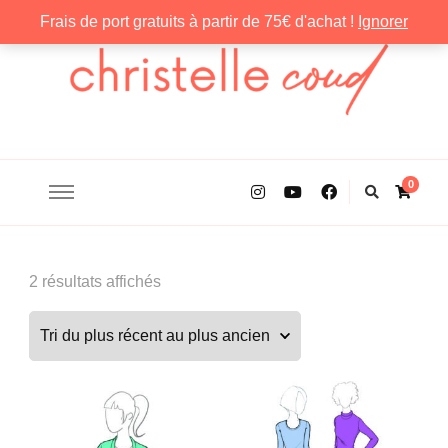
Frais de port gratuits à partir de 75€ d'achat !
Ignorer
Christelle Coud
0
Trié
2 résultats affichés
du
plus
récent
au
plus