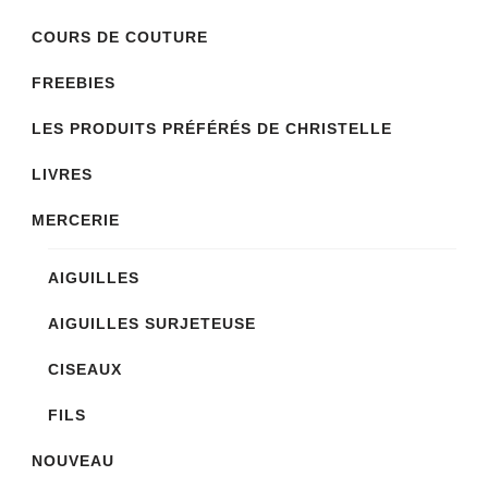
être
être
COURS DE COUTURE
choisies
choisies
sur
sur
FREEBIES
la
la
LES PRODUITS PRÉFÉRÉS DE CHRISTELLE
page
page
LIVRES
du
du
produit
produit
MERCERIE
AIGUILLES
AIGUILLES SURJETEUSE
CISEAUX
FILS
NOUVEAU