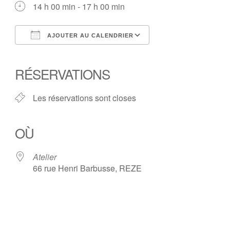
14 h 00 min - 17 h 00 min
AJOUTER AU CALENDRIER
Télécharger ICS
Calendrier Google
iCalendar
Office 365
Outlook Live
RÉSERVATIONS
Les réservations sont closes
OÙ
Atelier
66 rue Henri Barbusse, REZE