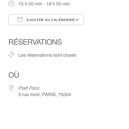
15 h 00 min - 18 h 00 min
AJOUTER AU CALENDRIER
Télécharger ICS
Calendrier Google
iCalendar
Office 365
Outlook Live
RÉSERVATIONS
Les réservations sont closes
OÙ
Pfaff Paris
5 rue rivoli, PARIS, 75004