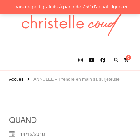
Frais de port gratuits à partir de 75€ d'achat !
Ignorer
Christelle Coud
0
Accueil
ANNULEE – Prendre en main sa surjeteuse
QUAND
14/12/2018