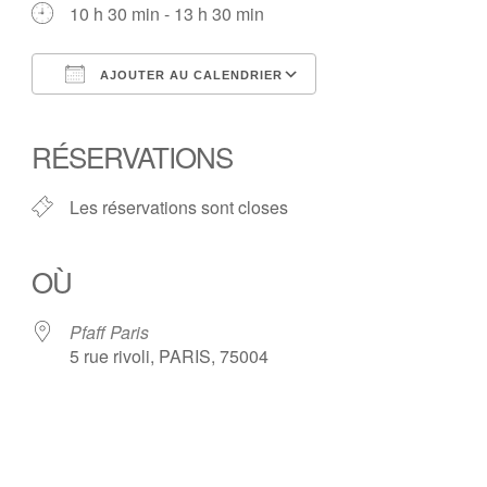
10 h 30 min - 13 h 30 min
AJOUTER AU CALENDRIER
Télécharger ICS
Calendrier Google
iCalendar
Office 365
Outlook Live
RÉSERVATIONS
Les réservations sont closes
OÙ
Pfaff Paris
5 rue rivoli, PARIS, 75004