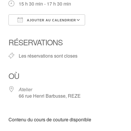
15 h 30 min - 17 h 30 min
AJOUTER AU CALENDRIER
Télécharger ICS
Calendrier Google
iCalendar
Office 365
Outlook Live
RÉSERVATIONS
Les réservations sont closes
OÙ
Atelier
66 rue Henri Barbusse, REZE
Contenu du cours de couture disponible