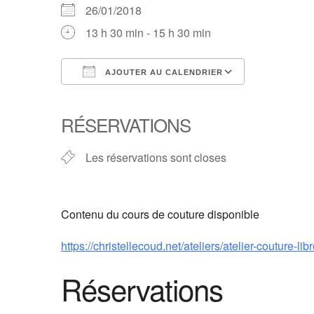
26/01/2018
13 h 30 min - 15 h 30 min
AJOUTER AU CALENDRIER
Télécharger ICS
Calendrier Google
iCalendar
Office 365
Outlook Live
RÉSERVATIONS
Les réservations sont closes
Contenu du cours de couture disponible
https://christellecoud.net/ateliers/atelier-couture-libr
Réservations