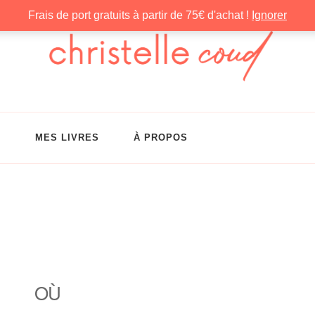
Frais de port gratuits à partir de 75€ d'achat !
Ignorer
G
MES LIVRES
À PROPOS
OÙ