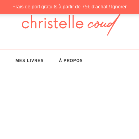
Frais de port gratuits à partir de 75€ d'achat !
Ignorer
G
MES LIVRES
À PROPOS
e