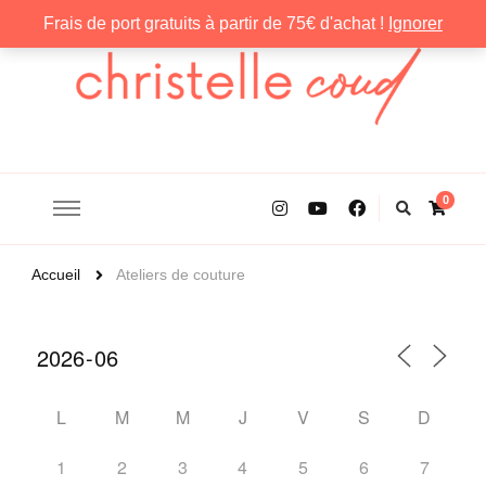
Frais de port gratuits à partir de 75€ d'achat !
Ignorer
Christelle Coud
0
Accueil
Ateliers de couture
L
M
M
J
V
S
D
1
2
3
4
5
6
7